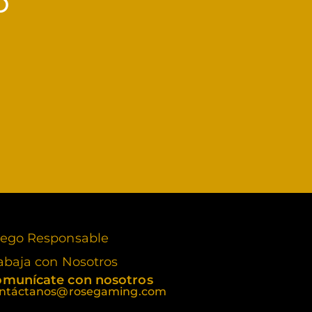
O
ego Responsable
abaja con Nosotros
munícate con nosotros
ntáctanos@rosegaming.com