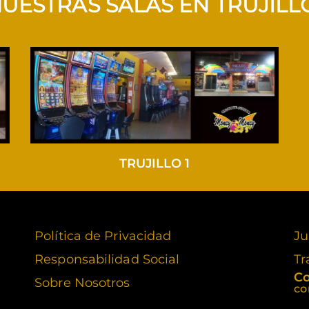
UESTRAS SALAS EN TRUJILL
TRUJILLO 1
Política de Privacidad
Ju
Responsabilidad Social
Tr
Co
Sobre Nosotros
co