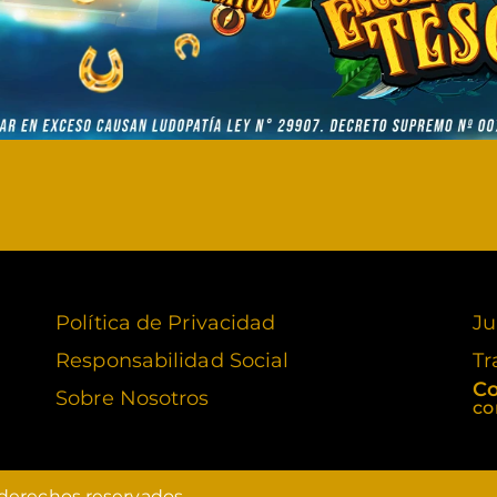
Política de Privacidad
Ju
Responsabilidad Social
Tr
Co
Sobre Nosotros
co
 derechos reservados