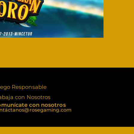
ego Responsable
abaja con Nosotros
munícate con nosotros
ntáctanos@rosegaming.com