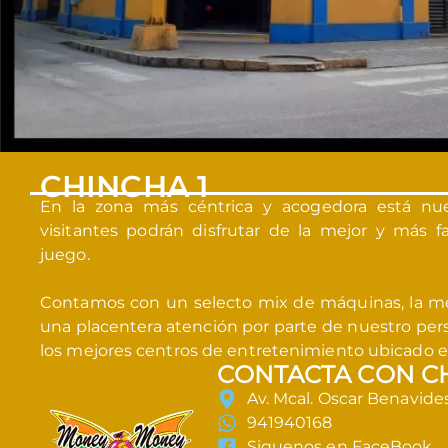
CHINCHA 1
En la zona más céntrica y acogedora está nues
visitantes podrán disfrutar de la mejor y más f
juego.
Contamos con un selecto mix de máquinas, la me
una placentera atención por parte de nuestro pers
los mejores centros de entretenimiento ubicado en
CONTACTA CON CH
Av. Mcal. Oscar Benavides
941940168
Siguenos en FaceBook