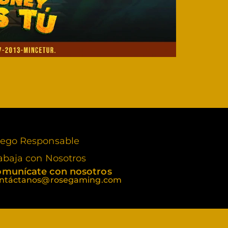
ego Responsable
abaja con Nosotros
munícate con nosotros
ntáctanos@rosegaming.com