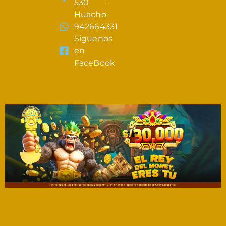
530 -
Huacho
942664331
Siguenos
en
FaceBook