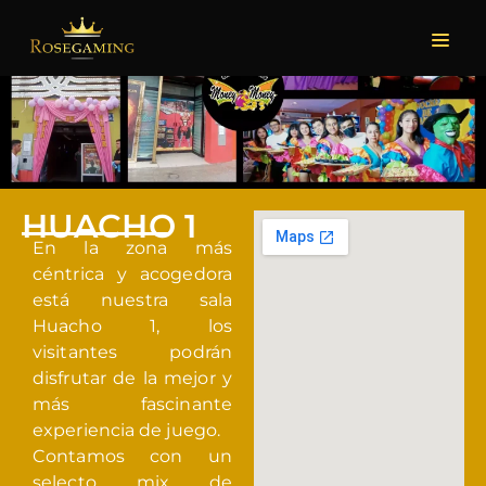
HUACHO 1
En la zona más
céntrica y acogedora
está nuestra sala
Huacho 1, los
visitantes podrán
disfrutar de la mejor y
más fascinante
experiencia de juego.
Contamos con un
selecto mix de