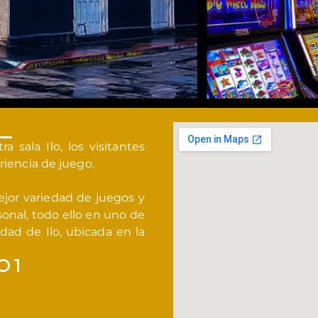
 sala Ilo, los visitantes
riencia de juego.
jor variedad de juegos y
onal, todo ello en uno de
dad de Ilo, ubicada en la
O 1