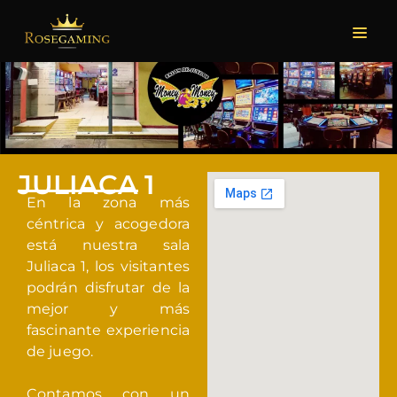
JULIACA 1
En la zona más
céntrica y acogedora
está nuestra sala
Juliaca 1, los visitantes
podrán disfrutar de la
mejor y más
fascinante experiencia
de juego.
Contamos con un