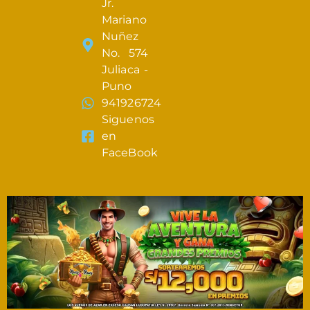
Jr.
Mariano
Nuñez
No. 574
Juliaca -
Puno
941926724
Siguenos
en
FaceBook