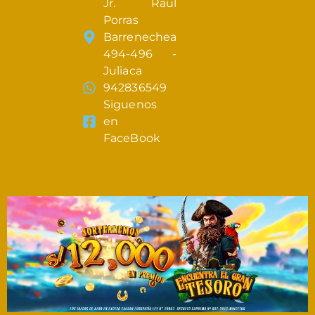
Jr. Raul
Porras
Barrenechea
494-496 -
Juliaca
942836549
Siguenos
en
FaceBook