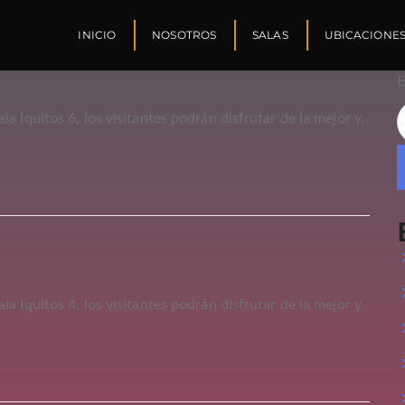
INICIO
NOSOTROS
SALAS
UBICACIONE
a Iquitos 6, los visitantes podrán disfrutar de la mejor y.
a Iquitos 4, los visitantes podrán disfrutar de la mejor y.