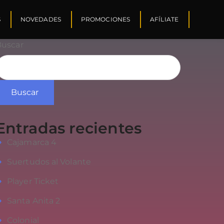
S
NOVEDADES
PROMOCIONES
AFÍLIATE
Buscar
Buscar
Entradas recientes
Cajamarca 4
Suertudos al Volante
Player Ticket
Santa Anita 2
Colonial