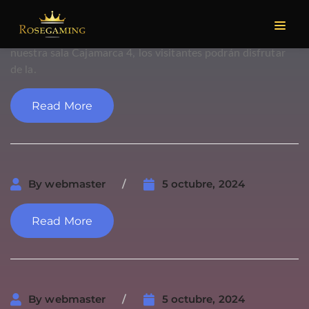
By
Delia Melendez
18 marzo, 2025
CAJAMARCA 4 En la zona más céntrica y acogedora está
nuestra sala Cajamarca 4, los visitantes podrán disfrutar
de la.
Read More
By
webmaster
5 octubre, 2024
Read More
By
webmaster
5 octubre, 2024